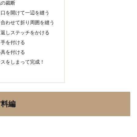
地の裁断
し口を開けて一辺を縫う
に合わせて折り周囲を縫う
に返しステッチをかける
ち手を付ける
め具を付ける
ースをしまって完成！
材料編
。